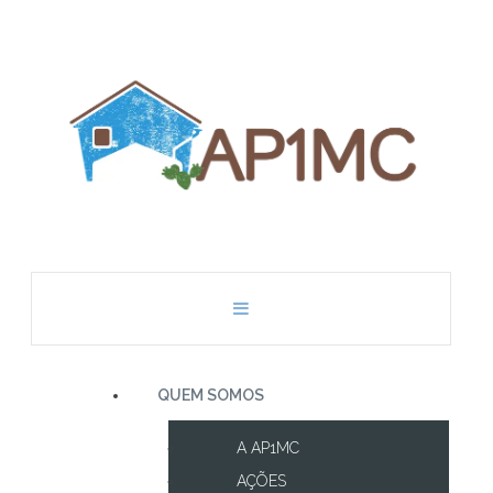
QUEM SOMOS
A AP1MC
AÇÕES