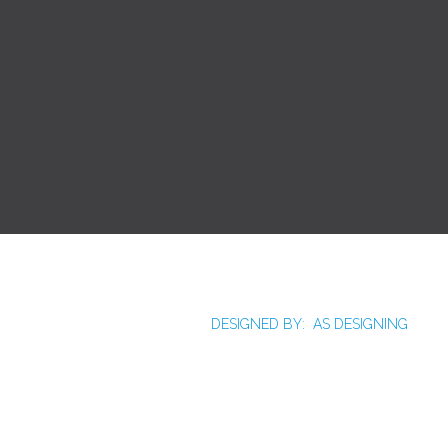
Joomla!
Licença Pública Geral GNU.
Rua Monte Alverne, 287, CEP: 52041-610, Hipódromo,
Recife/PE - Tel. 55 81 2121766
DESIGNED BY: AS DESIGNING