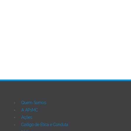
Página 18 de 22
Ant
Próximo
Quem Somos
A AP1MC
Ações
Código de Ética e Conduta