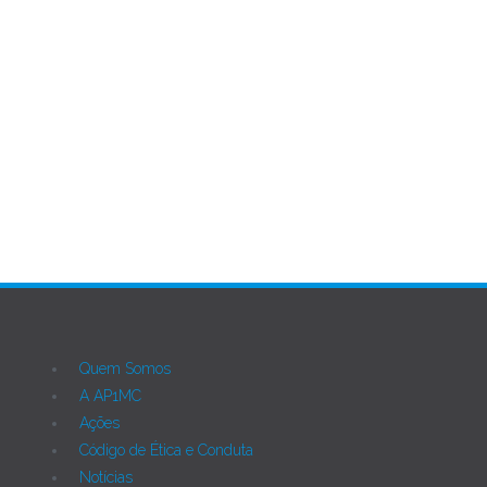
Página 1 de 22
Ant
Próximo
Quem Somos
A AP1MC
Ações
Código de Ética e Conduta
Notícias