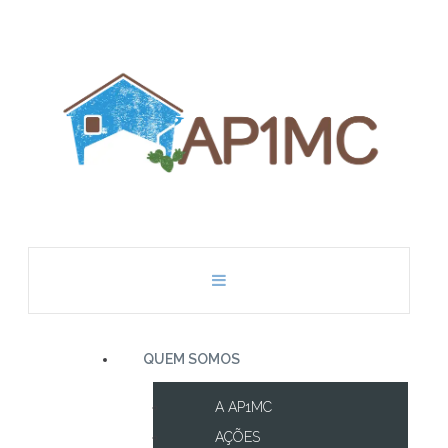
QUEM SOMOS
A AP1MC
AÇÕES