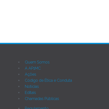
AP1MC
Quem Somos
A AP1MC
Ações
Código de Ética e Conduta
Notícias
Editais
Chamadas Públicas
Regulamento