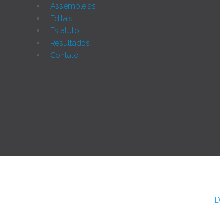
Assembleias
Editais
Estatuto
Resultados
Contato
Joomla!
Rua Monte Alverne, 287, CEP: 52041-610, Hipódromo, R
DE