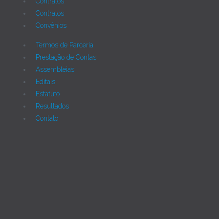
Contratos
Contratos
Convênios
Termos de Parceria
Prestação de Contas
Assembleias
Editais
Estatuto
Resultados
Contato
Joomla!
Licença Pública Geral GNU.
Rua Monte Alverne, 287, CEP: 52041-610, Hipódromo,
Recife/PE - Tel. 55 81 2121766