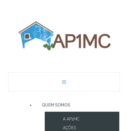
QUEM SOMOS
A AP1MC
AÇÕES