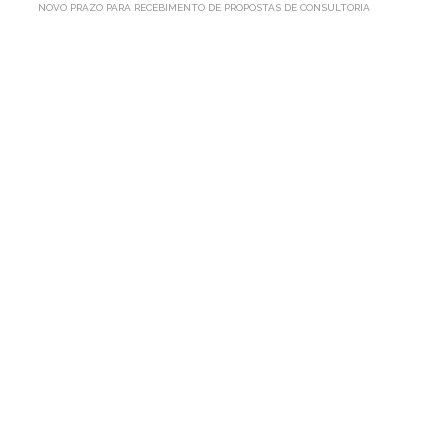
NOVO PRAZO PARA RECEBIMENTO DE PROPOSTAS DE CONSULTORIA
NOVO
PRAZO
PARA
RECEBIMENTO
DE
PROPOSTAS
DE
CONSULTORIA
Por AP1MC