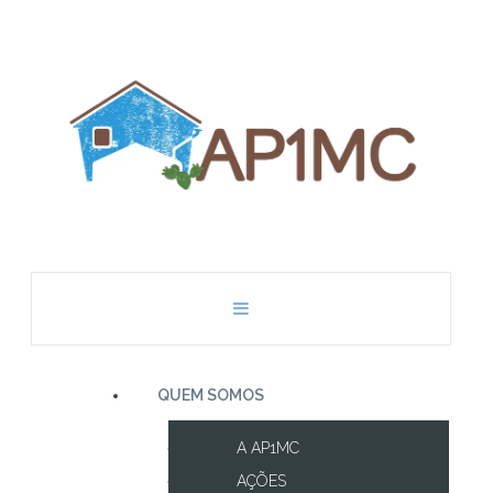
QUEM SOMOS
A AP1MC
AÇÕES