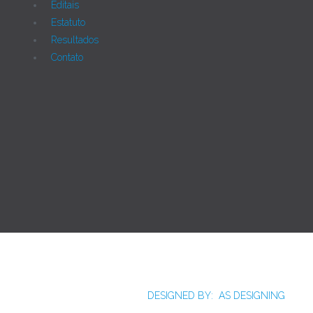
Editais
Estatuto
Resultados
Contato
Joomla!
Licença Pública Geral GNU.
Rua Monte Alverne, 287, CEP: 52041-610, Hipódromo,
Recife/PE - Tel. 55 81 2121766
DESIGNED BY: AS DESIGNING