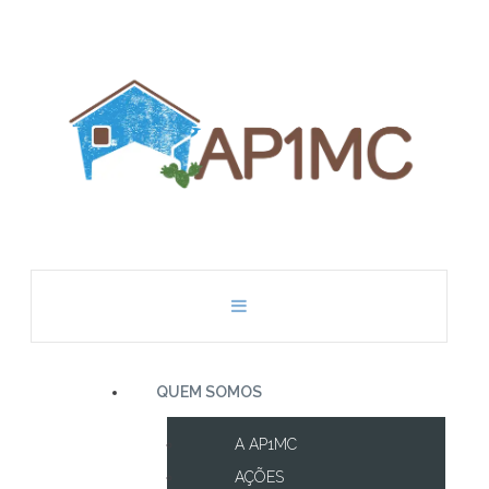
QUEM SOMOS
A AP1MC
AÇÕES