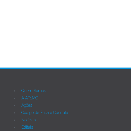
Ant
Próximo
Quem Somos
A AP1MC
Ações
Código de Ética e Conduta
Notícias
Editais