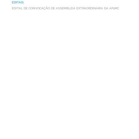
EDITAIS
EDITAL DE CONVOCAÇÃO DE ASSEMBLEIA EXTRAORDINÁRIA DA AP1MC
EDITAL
DE
CONVOCAÇÃO
DE
ASSEMBLEIA
EXTRAORDINÁRIA
DA
AP1MC
Leia aqui o Edital de Convocação de Assembleia
Extraordinária
da Associação Programa um Milhão de
Cisternas para o Semiárido - AP1MC que será realizada no
dia 07 de junho de 2018, às 08:00h, no Recife/PE.