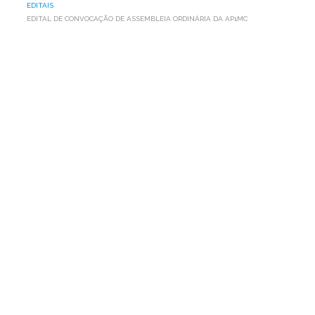
EDITAIS
EDITAL DE CONVOCAÇÃO DE ASSEMBLEIA ORDINÁRIA DA AP1MC
EDITAL
DE
CONVOCAÇÃO
DE
ASSEMBLEIA
ORDINÁRIA
DA
AP1MC
Leia aqui o Edital de Convocação de Assembleia Ordinária
da Associação Programa um Milhão de Cisternas para o
Semiárido - AP1MC que será realizada no dia 07 de junho
de 2018, às 13:30h, no Recife/PE