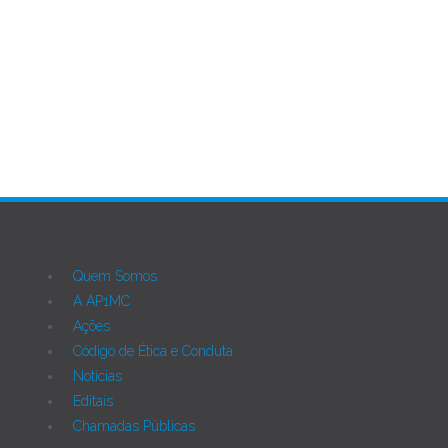
Ant
Próximo
Quem Somos
A AP1MC
Ações
Código de Ética e Conduta
Notícias
Editais
Chamadas Públicas