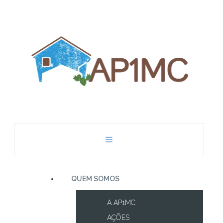
QUEM SOMOS
A AP1MC
AÇÕES