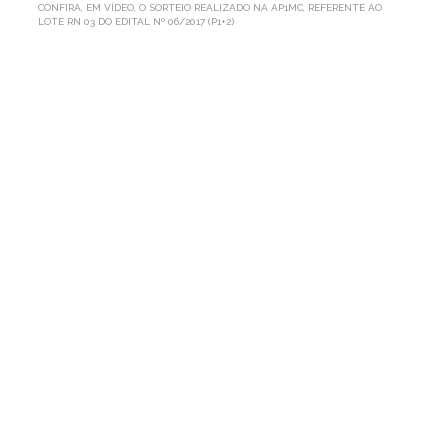
CONFIRA, EM VÍDEO, O SORTEIO REALIZADO NA AP1MC, REFERENTE AO
LOTE RN 03 DO EDITAL Nº 06/2017 (P1+2)
CONFIRA,
EM
VÍDEO,
O
SORTEIO
REALIZADO
NA
AP1MC,
REFERENTE
AO
LOTE
RN
03
DO
EDITAL
Nº
06/2017
(P1+2)
Por AP1MC