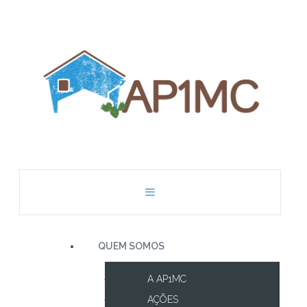
QUEM SOMOS
A AP1MC
AÇÕES