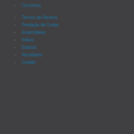
Convênios
Termos de Parceria
Prestação de Contas
Assembleias
Editais
Estatuto
Resultados
Contato
Joomla!
Licença Pública Geral GNU.
Rua Monte Alverne, 287, CEP: 52041-610, Hipódromo,
Recife/PE - Tel. 55 81 2121766