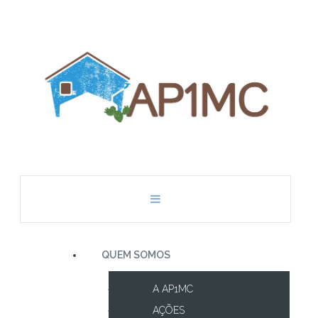
QUEM SOMOS
A AP1MC
AÇÕES