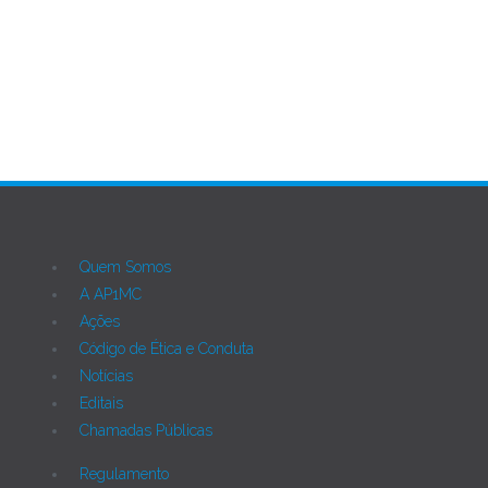
DAKI - Semiárido Vivo
Quem Somos
A AP1MC
Ações
Código de Ética e Conduta
Notícias
Editais
Chamadas Públicas
Regulamento