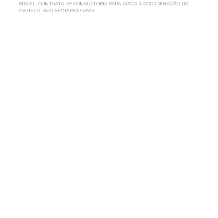
BRASIL: CONTRATA-SE CONSULTORIA PARA APOIO À COORDENAÇÃO DO
PROJETO DAKI SEMIÁRIDO VIVO
BRASIL:
CONTRATA-SE
CONSULTORIA
PARA
APOIO
À
COORDENAÇÃO
DO
PROJETO
DAKI
SEMIÁRIDO
VIVO
Por AP1MC