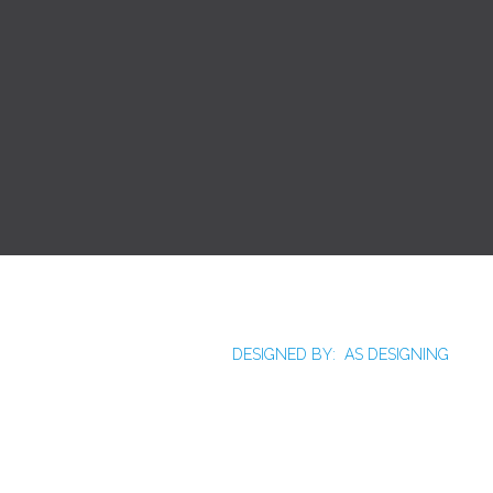
Joomla!
Licença Pública Geral GNU.
Rua Monte Alverne, 287, CEP: 52041-610, Hipódromo,
Recife/PE - Tel. 55 81 2121766
DESIGNED BY: AS DESIGNING