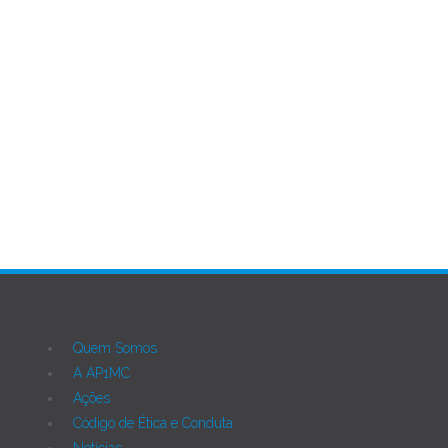
AP1MC
Quem Somos
A AP1MC
Ações
Código de Ética e Conduta