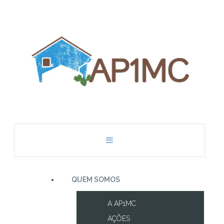
QUEM SOMOS
A AP1MC
AÇÕES