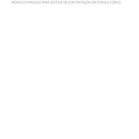
NOVAS CHAMADAS PARA EDITAIS DE CONTRATAÇÃO DE CONSULTORIAS
NOVAS
CHAMADAS
PARA
EDITAIS
DE
CONTRATAÇÃO
DE
CONSULTORIAS
Por AP1MC