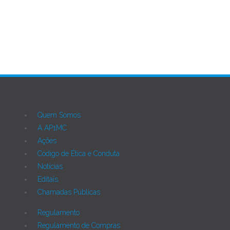
Quem Somos
A AP1MC
Ações
Código de Ética e Conduta
Notícias
Editais
Chamadas Públicas
Regulamento
Regulamento de Compras