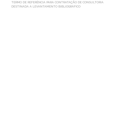
TERMO DE REFERÊNCIA PARA CONTRATAÇÃO DE CONSULTORIA
DESTINADA A LEVANTAMENTO BIBLIOGRÁFICO
TERMO
DE
REFERÊNCIA
PARA
CONTRATAÇÃO
DE
CONSULTORIA
DESTINADA
A
LEVANTAMENTO
BIBLIOGRÁFICO
Por AP1MC