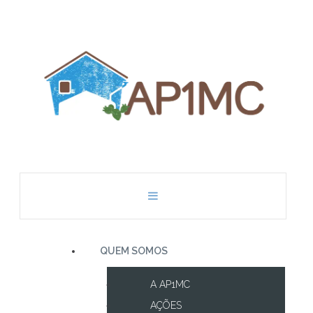
QUEM SOMOS
A AP1MC
AÇÕES