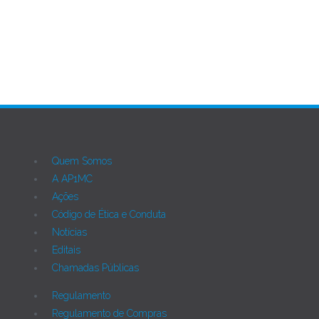
Quem Somos
A AP1MC
Ações
Código de Ética e Conduta
Notícias
Editais
Chamadas Públicas
Regulamento
Regulamento de Compras