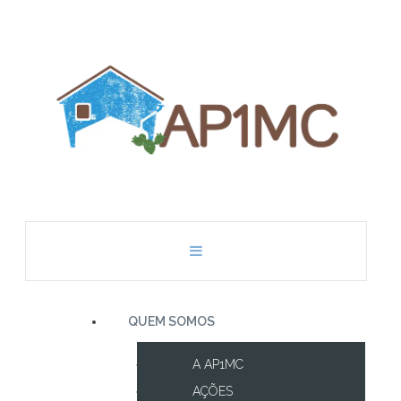
QUEM SOMOS
A AP1MC
AÇÕES