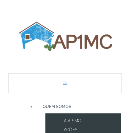
QUEM SOMOS
A AP1MC
AÇÕES