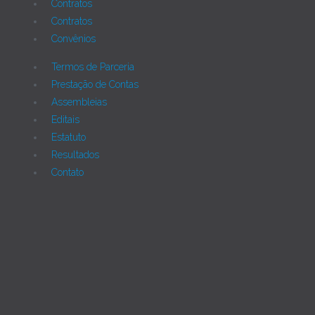
Contratos
Contratos
Convênios
Termos de Parceria
Prestação de Contas
Assembleias
Editais
Estatuto
Resultados
Contato
Joomla!
Licença Pública Geral GNU.
Rua Monte Alverne, 287, CEP: 52041-610, Hipódromo,