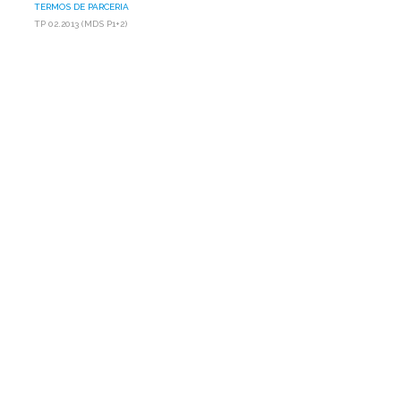
TERMOS DE PARCERIA
TP 02.2013 (MDS P1+2)
TP
02.2013
(MDS
P1+2)
Confira o Confira o Termo de Parceria 02.2013 firmado entre
a AP1MC e o MDS -
TP 02.2013
Ant