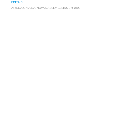
EDITAIS
AP1MC CONVOCA NOVAS ASSEMBLEIAS EM 2022
AP1MC
CONVOCA
NOVAS
ASSEMBLEIAS
EM
2022
A AP1MC divulga editais de a serem realizadas no dia 11 de
agosto de 2022. Confira!
Edital da Assembleia Geral Ordinária