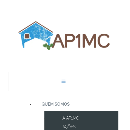
QUEM SOMOS
A AP1MC
AÇÕES