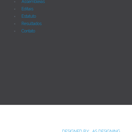
Assembleias
Editais
Estatuto
Resultados
Contato
Joomla!
Licença Pública Geral GNU.
Rua Monte Alverne, 287, CEP: 52041-610, Hipódromo,
Recife/PE - Tel. 55 81 2121766
DESIGNED BY: AS DESIGNING